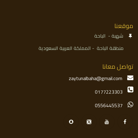
موقعنا
شهبة - الباحة
منطقة الباحة - المملكة العربية السعودية​
تواصل معانا
zaytunalbaha@gmail.com
01772​​​​23303
05​​​​56445537