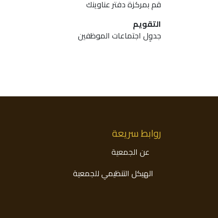
قم بمركزة دفتر عناوينك
التقويم
جدوِل اجتماعات الموظفين
روابط سريعة
عن ال​​​​جمعية
الهيكل التنظيمي للجمعي​​ة