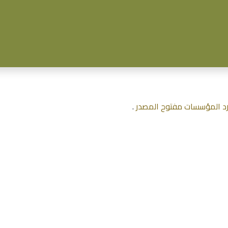
وكمة
الفعاليات
الإرشاد الزراعي
المشاريع
التقارير
محاضر
د المؤسسات مفتوح المصدر
.