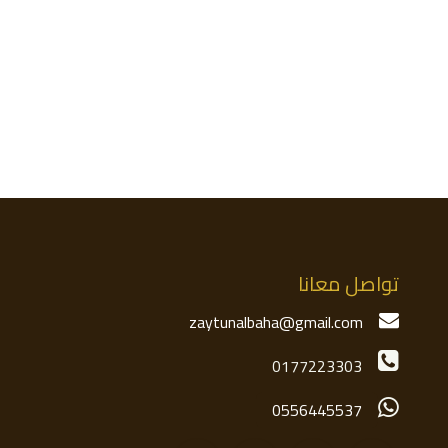
تواصل معانا
zaytunalbaha@gmail.com
01772​​​​23303
05​​​​56445537